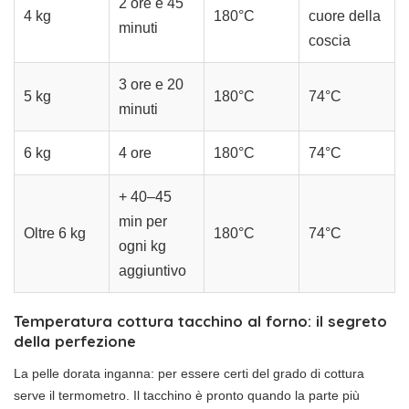
2 ore e 45
4 kg
180°C
cuore della
minuti
coscia
3 ore e 20
5 kg
180°C
74°C
minuti
6 kg
4 ore
180°C
74°C
+ 40–45
min per
Oltre 6 kg
180°C
74°C
ogni kg
aggiuntivo
Temperatura cottura tacchino al forno: il segreto
della perfezione
La pelle dorata inganna: per essere certi del grado di cottura
serve il termometro. Il tacchino è pronto quando la parte più