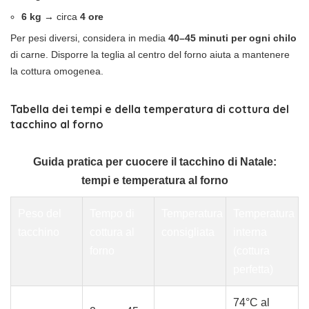
6 kg
→ circa
4 ore
Per pesi diversi, considera in media
40–45 minuti per ogni chilo
di carne. Disporre la teglia al centro del forno aiuta a mantenere
la cottura omogenea.
Tabella dei tempi e della temperatura di cottura del
tacchino al forno
Guida pratica per cuocere il tacchino di Natale:
tempi e temperatura al forno
Peso del
Tempo di
Temperatura
Temperatura
tacchino
cottura al
consigliata
interna
forno
(cottura
perfetta)
74°C al