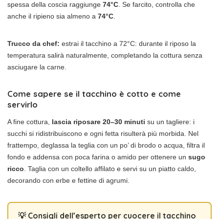
spessa della coscia raggiunge
74°C
. Se farcito, controlla che
anche il ripieno sia almeno a
74°C
.
Trucco da chef:
estrai il tacchino a 72°C: durante il riposo la
temperatura salirà naturalmente, completando la cottura senza
asciugare la carne.
Come sapere se il tacchino è cotto e come
servirlo
A fine cottura,
lascia riposare 20–30 minuti
su un tagliere: i
succhi si ridistribuiscono e ogni fetta risulterà più morbida. Nel
frattempo, deglassa la teglia con un po’ di brodo o acqua, filtra il
fondo e addensa con poca farina o amido per ottenere un
sugo
ricco
. Taglia con un coltello affilato e servi su un piatto caldo,
decorando con erbe e fettine di agrumi.
💡 Consigli dell’esperto per cuocere il tacchino