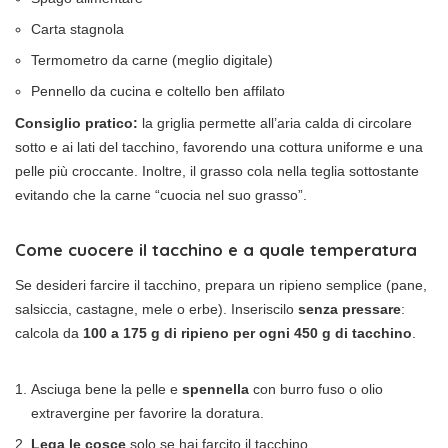
Carta stagnola
Termometro da carne (meglio digitale)
Pennello da cucina e coltello ben affilato
Consiglio pratico:
la griglia permette all’aria calda di circolare
sotto e ai lati del tacchino, favorendo una cottura uniforme e una
pelle più croccante. Inoltre, il grasso cola nella teglia sottostante
evitando che la carne “cuocia nel suo grasso”.
Come cuocere il tacchino e a quale temperatura
Se desideri farcire il tacchino, prepara un ripieno semplice (pane,
salsiccia, castagne, mele o erbe). Inseriscilo
senza pressare
:
calcola da
100 a 175 g di ripieno per ogni 450 g di tacchino
.
Asciuga bene la pelle e
spennella
con burro fuso o olio
extravergine per favorire la doratura.
Lega le cosce
solo se hai farcito il tacchino.