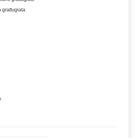
 grattugiata
a