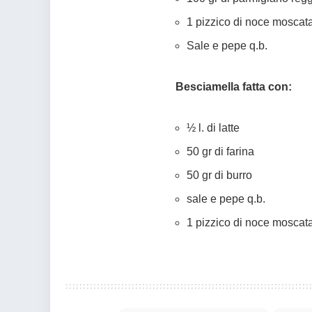
1 pizzico di noce moscata
Sale e pepe q.b.
Besciamella fatta con:
½ l. di latte
50 gr di farina
50 gr di burro
sale e pepe q.b.
1 pizzico di noce moscat