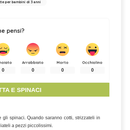
tte per bambini di 3 anni
ne pensi?
noiato
Arrabbiato
Morto
Occhiolino
0
0
0
0
TA E SPINACI
gli spinaci. Quando saranno cotti, strizzateli in
ateli a pezzi piccolissimi.