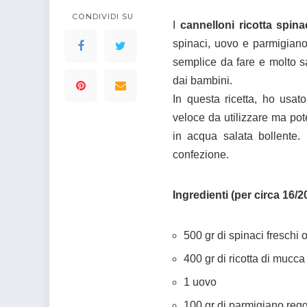
colorare
Indovinelli per bambini
CONDIVIDI SU
I
cannelloni ricotta spina
Supereroi da colorare
spinaci, uovo e parmigiano
DIsegni di Avengers da
colorare
semplice da fare e molto sa
dai bambini.
Disegni per il catechismo
In questa ricetta, ho usa
Disegni Kawaii da
colorare
veloce da utilizzare ma pot
in acqua salata bollente. I
confezione.
Ingredienti (per circa 16/2
500 gr di spinaci freschi 
400 gr di ricotta di mucca
1 uovo
100 gr di parmigiano regg