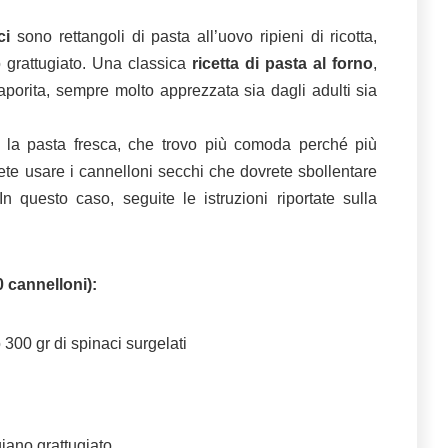
ci
sono rettangoli di pasta all’uovo ripieni di ricotta,
 grattugiato. Una classica
ricetta di pasta al forno
,
porita, sempre molto apprezzata sia dagli adulti sia
to la pasta fresca, che trovo più comoda perché più
ete usare i cannelloni secchi che dovrete sbollentare
n questo caso, seguite le istruzioni riportate sulla
0 cannelloni):
o 300 gr di spinaci surgelati
iano grattugiato