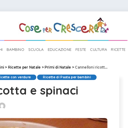
HI
BAMBINO
SCUOLA
EDUCAZIONE
FESTE
CULTURA
RICETTE
ini
>
Ricette per Natale
>
Primi di Natale
>
Cannelloni ricotta e spinaci
icette con verdure
Ricette di Pasta per bambini
cotta e spinaci