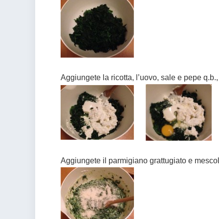
Aggiungete la ricotta, l’uovo, sale e pepe q.b
Aggiungete il parmigiano grattugiato e mescol