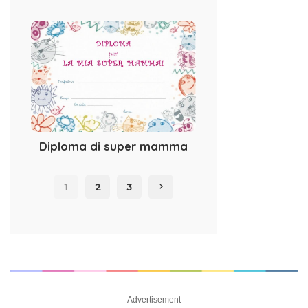
Diploma di super mamma
1
2
3
– Advertisement –