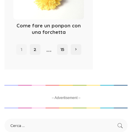
Come fare un ponpon con
una forchetta
…
1
2
15
– Advertisement –