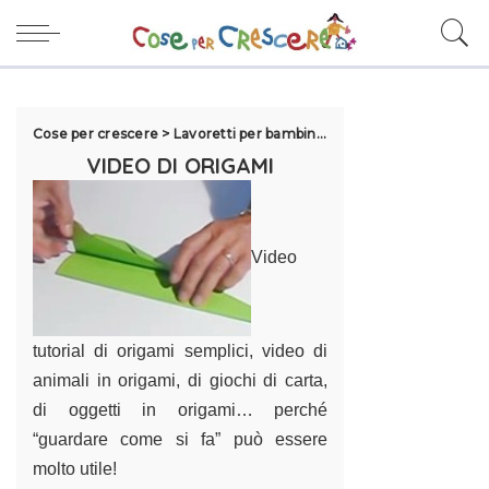
Cose per crescere
>
Lavoretti per bambini
>
Video di lavoretti
>
Vi
VIDEO DI ORIGAMI
Video
tutorial di origami semplici, video di
animali in origami, di giochi di carta,
di oggetti in origami… perché
“guardare come si fa” può essere
molto utile!