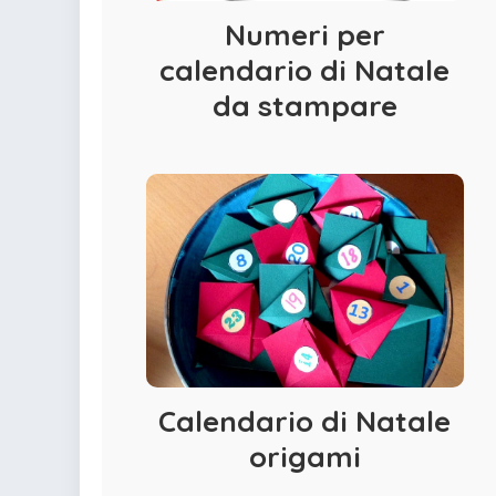
colorare
Numeri per
Indovinelli per bambini
Supereroi da colorare
calendario di Natale
DIsegni di Avengers da
da stampare
colorare
Disegni per il catechismo
Disegni Kawaii da
colorare
Calendario di Natale
origami