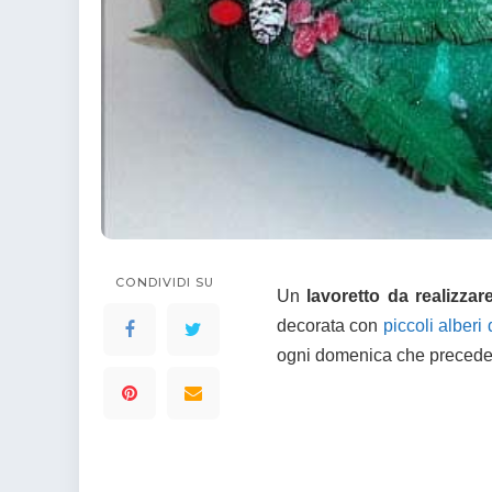
colorare
Indovinelli per bambini
Supereroi da colorare
DIsegni di Avengers da
colorare
Disegni per il catechismo
Disegni Kawaii da
colorare
CONDIVIDI SU
Un
lavoretto da realizza
decorata con
piccoli alberi 
ogni domenica che precede i