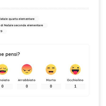
 Natale quarta elementare
i di Natale seconda elementare
19
ne pensi?
noiato
Arrabbiato
Morto
Occhiolino
0
0
0
1