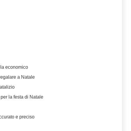
ola economico
regalare a Natale
talizio
 per la festa di Natale
ccurato e preciso