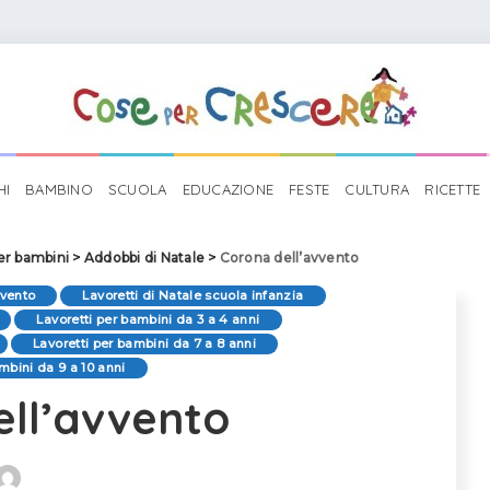
HI
BAMBINO
SCUOLA
EDUCAZIONE
FESTE
CULTURA
RICETTE
per bambini
>
Addobbi di Natale
>
Corona dell’avvento
vvento
Lavoretti di Natale scuola infanzia
Lavoretti per bambini da 3 a 4 anni
Lavoretti per bambini da 7 a 8 anni
mbini da 9 a 10 anni
ell’avvento