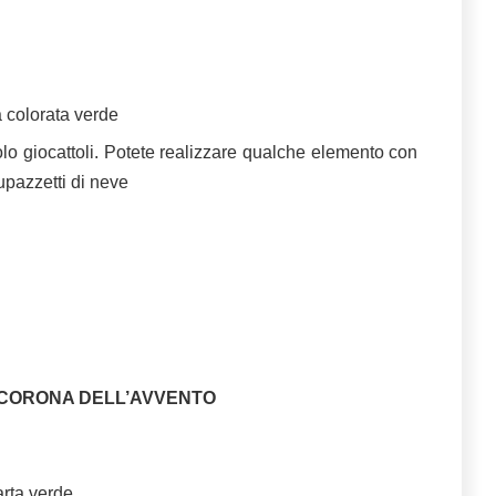
a colorata verde
olo giocattoli. Potete realizzare qualche elemento con
 pupazzetti di neve
 CORONA DELL’AVVENTO
arta verde.