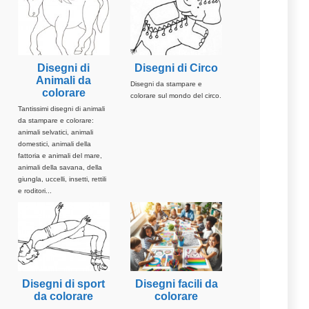
Disegni di
Disegni di Circo
Animali da
Disegni da stampare e
colorare
colorare sul mondo del circo.
Tantissimi disegni di animali
da stampare e colorare:
animali selvatici, animali
domestici, animali della
fattoria e animali del mare,
animali della savana, della
giungla, uccelli, insetti, rettili
e roditori...
Disegni di sport
Disegni facili da
da colorare
colorare