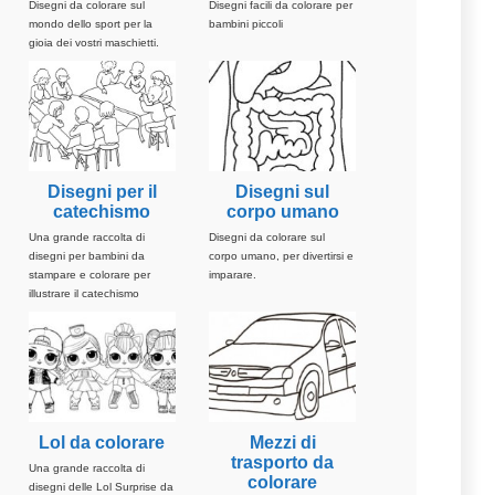
Disegni da colorare sul
Disegni facili da colorare per
mondo dello sport per la
bambini piccoli
gioia dei vostri maschietti.
Disegni per il
Disegni sul
catechismo
corpo umano
Una grande raccolta di
Disegni da colorare sul
disegni per bambini da
corpo umano, per divertirsi e
stampare e colorare per
imparare.
illustrare il catechismo
Lol da colorare
Mezzi di
trasporto da
Una grande raccolta di
colorare
disegni delle Lol Surprise da