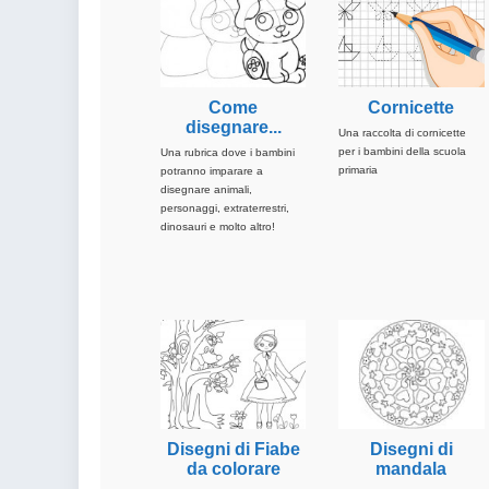
colorare
Indovinelli per bambini
Supereroi da colorare
DIsegni di Avengers da
colorare
Come
Cornicette
disegnare...
Disegni per il catechismo
Una raccolta di cornicette
per i bambini della scuola
Una rubrica dove i bambini
Disegni Kawaii da
primaria
potranno imparare a
colorare
disegnare animali,
personaggi, extraterrestri,
dinosauri e molto altro!
Disegni di Fiabe
Disegni di
da colorare
mandala