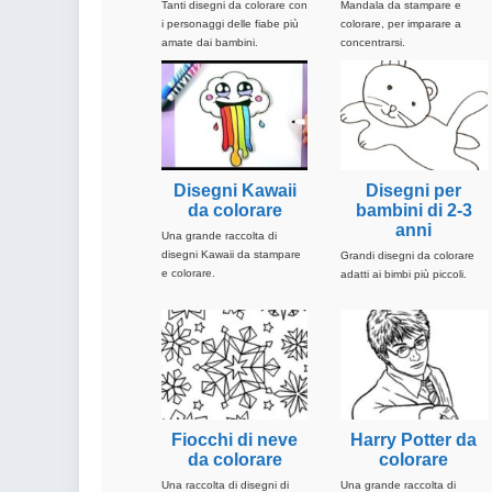
Tanti disegni da colorare con
Mandala da stampare e
i personaggi delle fiabe più
colorare, per imparare a
amate dai bambini.
concentrarsi.
Disegni Kawaii
Disegni per
da colorare
bambini di 2-3
anni
Una grande raccolta di
disegni Kawaii da stampare
Grandi disegni da colorare
e colorare.
adatti ai bimbi più piccoli.
Fiocchi di neve
Harry Potter da
da colorare
colorare
Una raccolta di disegni di
Una grande raccolta di