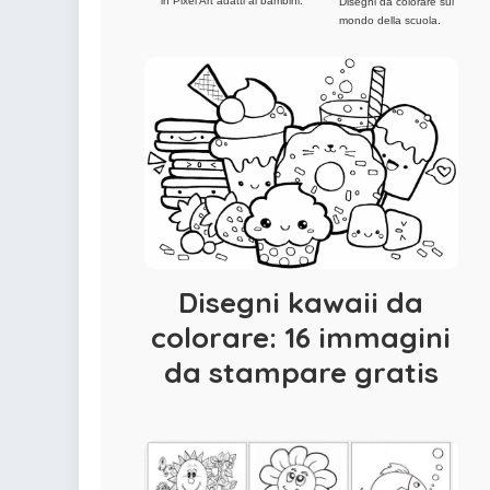
in Pixel Art adatti ai bambini.
Disegni da colorare sul
mondo della scuola.
Disegni kawaii da
colorare: 16 immagini
da stampare gratis