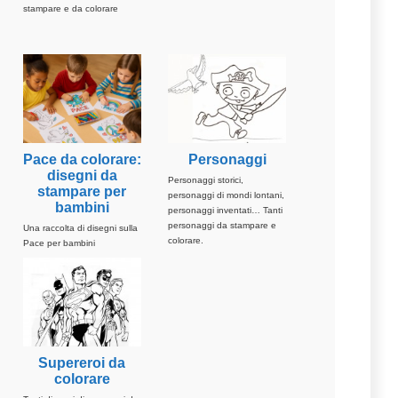
stampare e da colorare
Pace da colorare:
Personaggi
disegni da
Personaggi storici,
stampare per
personaggi di mondi lontani,
bambini
personaggi inventati… Tanti
personaggi da stampare e
Una raccolta di disegni sulla
colorare.
Pace per bambini
Supereroi da
colorare