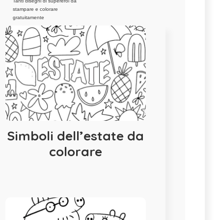
Tanti disegni di supereroi da
stampare e colorare
gratuitamente
Simboli dell’estate da
colorare