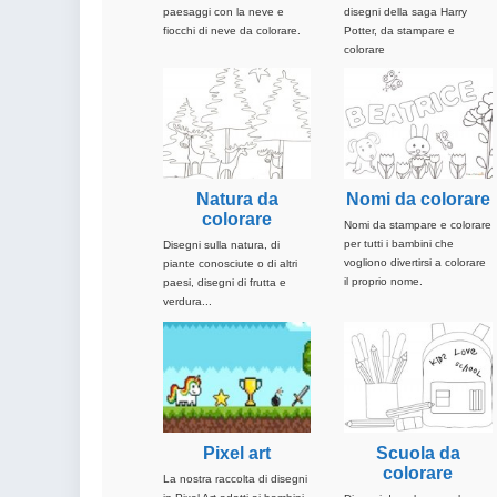
paesaggi con la neve e
disegni della saga Harry
fiocchi di neve da colorare.
Potter, da stampare e
colorare
Natura da
Nomi da colorare
colorare
Nomi da stampare e colorare
per tutti i bambini che
Disegni sulla natura, di
vogliono divertirsi a colorare
piante conosciute o di altri
il proprio nome.
paesi, disegni di frutta e
verdura...
Pixel art
Scuola da
colorare
La nostra raccolta di disegni