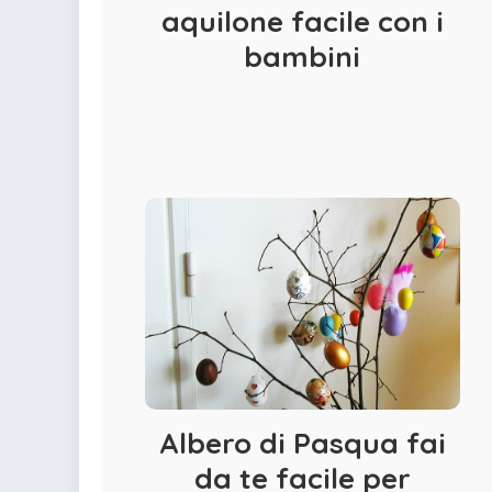
colorare
aquilone facile con i
Indovinelli per bambini
Supereroi da colorare
bambini
DIsegni di Avengers da
colorare
Disegni per il catechismo
Disegni Kawaii da
colorare
Albero di Pasqua fai
da te facile per