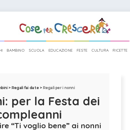
HI
BAMBINO
SCUOLA
EDUCAZIONE
FESTE
CULTURA
RICETTE
mbini
>
Regali fai da te
>
Regali per i nonni
i: per la Festa dei
 compleanni
re “Ti voglio bene” ai nonni