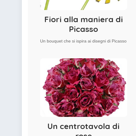
colorare
Indovinelli per bambini
Supereroi da colorare
Fiori alla maniera di
DIsegni di Avengers da
Picasso
colorare
Disegni per il catechismo
Un bouquet che si ispira ai disegni di Picasso
Disegni Kawaii da
colorare
Un centrotavola di
rose