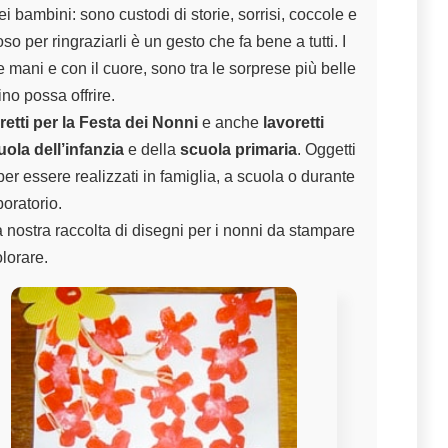
 bambini: sono custodi di storie, sorrisi, coccole e
o per ringraziarli è un gesto che fa bene a tutti. I
le mani e con il cuore, sono tra le sorprese più belle
o possa offrire.
retti per la Festa dei Nonni
e anche
lavoretti
uola dell’infanzia
e della
scuola primaria
. Oggetti
i per essere realizzati in famiglia, a scuola o durante
boratorio.
nostra raccolta di
disegni per i nonni da stampare
olorare
.