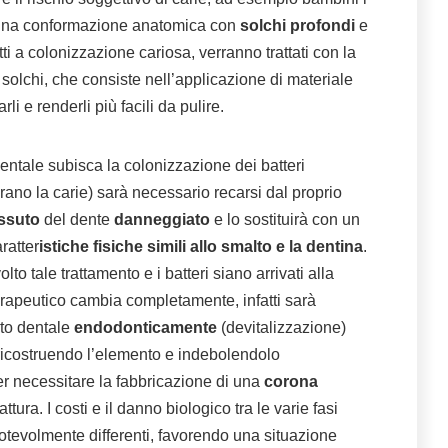
 una conformazione anatomica con
solchi profondi
e
ti a colonizzazione cariosa, verranno trattati con la
solchi, che consiste nell’applicazione di materiale
li e renderli più facili da pulire.
entale subisca la colonizzazione dei batteri
rano la carie) sarà necessario recarsi dal proprio
essuto
del dente
danneggiato
e lo sostituirà con un
ratter
istiche fisiche simili allo smalto e la dentina
.
lto tale trattamento e i batteri siano arrivati alla
erapeutico cambia completamente, infatti sarà
nto dentale
endodonticamente
(devitalizzazione)
ricostruendo l’elemento e indebolendolo
r necessitare la fabbricazione di una
corona
attura. I costi e il danno biologico tra le varie fasi
notevolmente differenti, favorendo una situazione