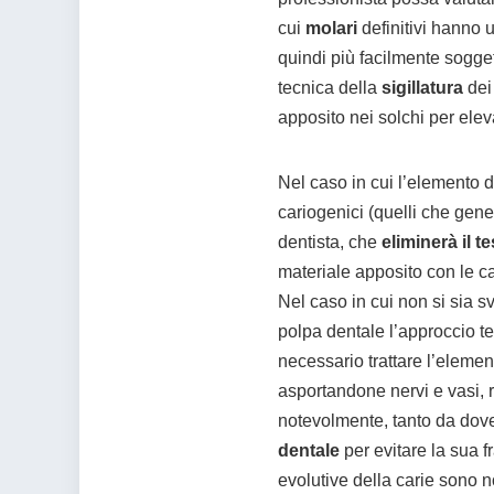
cui
molari
definitivi hanno
quindi più facilmente sogget
tecnica della
sigillatura
dei 
apposito nei solchi per elevar
Nel caso in cui l’elemento d
cariogenici (quelli che gene
dentista, che
eliminerà il t
materiale apposito con le ca
Nel caso in cui non si sia svo
polpa dentale l’approccio t
necessario trattare l’eleme
asportandone nervi e vasi, 
notevolmente, tanto da dove
dentale
per evitare la sua fr
evolutive della carie sono 