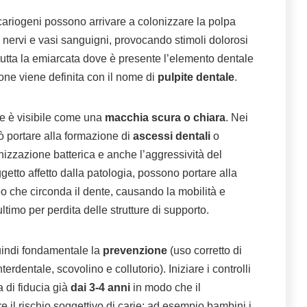
i cariogeni possono arrivare a colonizzare la polpa
 nervi e vasi sanguigni, provocando stimoli dolorosi
a tutta la emiarcata dove è presente l’elemento dentale
zione viene definita con il nome di
pulpite dentale
.
ie è visibile come una
macchia scura
o
chiara
. Nei
uò portare alla formazione di
ascessi dentali
o
onizzazione batterica e anche l’aggressività del
etto affetto dalla patologia, possono portare alla
o che circonda il dente, causando la mobilità e
ltimo per perdita delle strutture di supporto.
quindi fondamentale la
prevenzione
(uso corretto di
nterdentale, scovolino e collutorio). Iniziare i controlli
a di fiducia già
dai 3-4 anni
in modo che il
e il rischio soggettivo di carie; ad esempio bambini i