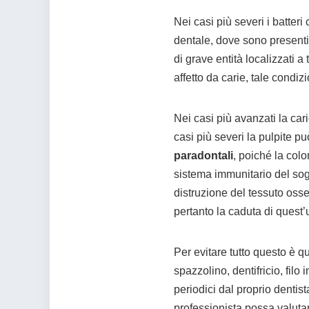
Nei casi più severi i batter
dentale, dove sono presenti
di grave entità localizzati 
affetto da carie, tale condi
Nei casi più avanzati la car
casi più severi la pulpite p
paradontali
, poiché la col
sistema immunitario del sogg
distruzione del tessuto osse
pertanto la caduta di quest’u
Per evitare tutto questo è 
spazzolino, dentifricio, filo i
periodici dal proprio dentist
professionista possa valutar