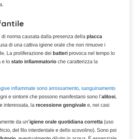
a.
fantile
 di norma causata dalla presenza della
placca
ausa di una cattiva igiene orale che non rimuove i
ale. La proliferazione dei
batteri
provoca nel tempo lo
a
e lo
stato
infiammatorio
che caratterizza la
 gengive infiammate sono arrossamento, sanguinamento
 segni e sintomi che possono manifestarsi sono l’
alitosi
,
te interessata, la
recessione gengivale
e, nei casi
amente da un’
igiene orale quotidiana corretta
(uso
ricio, del filo interdentale e dello scovolino). Sono poi
lutorio
, eventualmente diluito in acqua. È essenziale