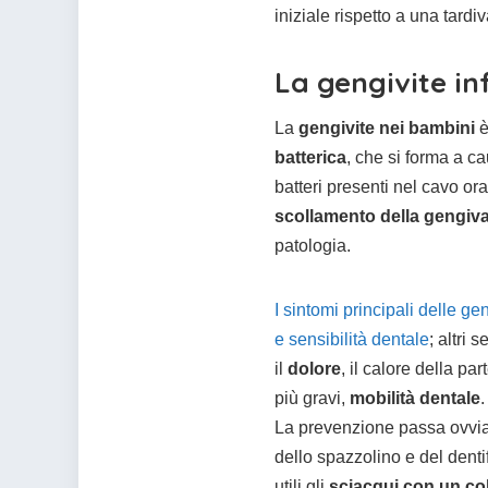
iniziale rispetto a una tardiv
La gengivite in
La
gengivite nei bambini
è
batterica
, che si forma a c
batteri presenti nel cavo or
scollamento della gengiv
patologia.
I sintomi principali delle
e sensibilità dentale
; altri
il
dolore
, il calore della par
più gravi,
mobilità dentale
.
La prevenzione passa ovvi
dello spazzolino e del dentif
utili gli
sciacqui con un col