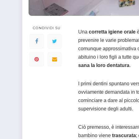
colorare
Indovinelli per bambini
Supereroi da colorare
DIsegni di Avengers da
colorare
CONDIVIDI SU
Una
corretta igiene orale
è
Disegni per il catechismo
prevenire le varie problema
Disegni Kawaii da
comunque approssimativa cur
colorare
abituino i loro figli a tutt
sana la
loro
dentatura
.
I primi dentini spuntano vers
ovviamente demandata in tot
cominciare a dare al piccol
supervisione degli adulti.
Ciò premesso, è interessant
bambino viene
trascurata
;