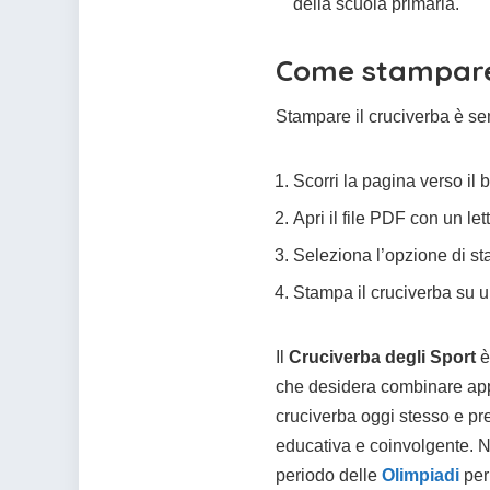
della scuola primaria.
Come stampare 
Stampare il cruciverba è se
Scorri la pagina verso il
Apri il file PDF con un l
Seleziona l’opzione di st
Stampa il cruciverba su un 
Il
Cruciverba degli Sport
è
che desidera combinare app
cruciverba oggi stesso e pr
educativa e coinvolgente. No
periodo delle
Olimpiadi
per