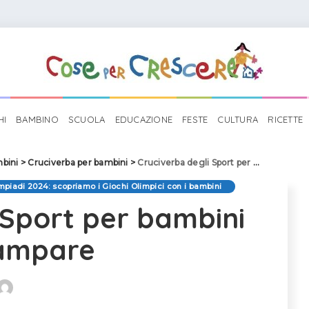
HI
BAMBINO
SCUOLA
EDUCAZIONE
FESTE
CULTURA
RICETTE
mbini
>
Cruciverba per bambini
>
Cruciverba degli Sport per bambini da stampare
mpiadi 2024: scopriamo i Giochi Olimpici con i bambini
 Sport per bambini
ampare