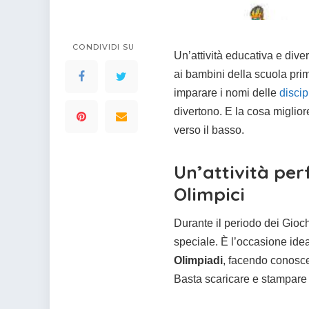
colorare
Indovinelli per bambini
Supereroi da colorare
CONDIVIDI SU
DIsegni di Avengers da
Un’attività educativa e diver
colorare
ai bambini della scuola pri
Disegni per il catechismo
imparare i nomi delle
discip
Disegni Kawaii da
divertono. E la cosa miglio
colorare
verso il basso.
Un’attività per
Olimpici
Durante il periodo dei Gioc
speciale. È l’occasione idea
Olimpiadi
, facendo conosce
Basta scaricare e stampare il