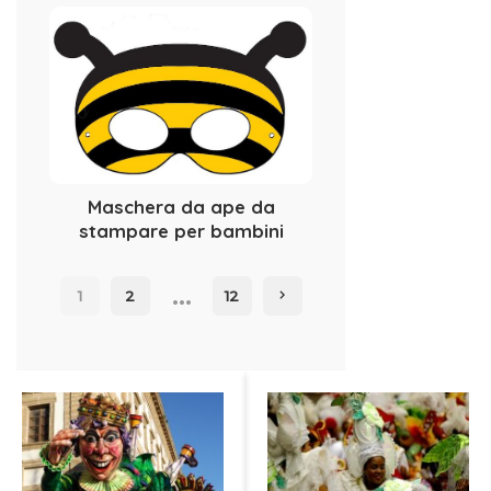
Maschera da ape da
stampare per bambini
…
1
2
12