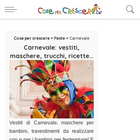
Cose per crescere
>
Feste
>
Carnevale
Carnevale: vestiti,
maschere, trucchi, ricette…
Vestiti di Carnevale,
maschere per
bambini
, travestimenti da realizzare
con e per i bambini per festeggiare! E