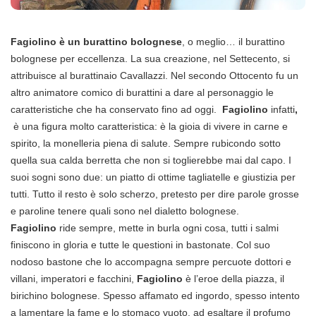
Fagiolino è un burattino bolognese
, o meglio… il burattino
bolognese per eccellenza. La sua creazione, nel Settecento, si
attribuisce al burattinaio Cavallazzi. Nel secondo Ottocento fu un
altro animatore comico di burattini a dare al personaggio le
caratteristiche che ha conservato fino ad oggi.
Fagiolino
infatti
,
è una figura molto caratteristica: è la gioia di vivere in carne e
spirito, la monelleria piena di salute. Sempre rubicondo sotto
quella sua calda berretta che non si toglierebbe mai dal capo. I
suoi sogni sono due: un piatto di ottime tagliatelle e giustizia per
tutti. Tutto il resto è solo scherzo, pretesto per dire parole grosse
e paroline tenere quali sono nel dialetto bolognese.
Fagiolino
ride sempre, mette in burla ogni cosa, tutti i salmi
finiscono in gloria e tutte le questioni in bastonate. Col suo
nodoso bastone che lo accompagna sempre percuote dottori e
villani, imperatori e facchini,
Fagiolino
è l’eroe della piazza, il
birichino bolognese. Spesso affamato ed ingordo, spesso intento
a lamentare la fame e lo stomaco vuoto, ad esaltare il profumo