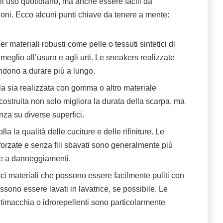
ll’uso quotidiano, ma anche essere facili da
ni. Ecco alcuni punti chiave da tenere a mente:
per materiali robusti come pelle o tessuti sintetici di
 meglio all’usura e agli urti. Le sneakers realizzate
endono a durare più a lungo.
ola sia realizzata con gomma o altro materiale
ostruita non solo migliora la durata della scarpa, ma
nza su diverse superfici.
olla la qualità delle cuciture e delle rifiniture. Le
forzate e senza fili sbavati sono generalmente più
te a danneggiamenti.
risci materiali che possono essere facilmente puliti con
ono essere lavati in lavatrice, se possibile. Le
timacchia o idrorepellenti sono particolarmente