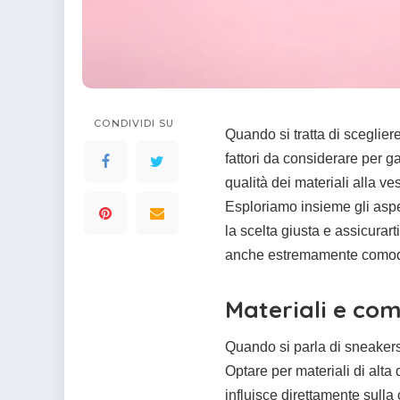
colorare
Indovinelli per bambini
Supereroi da colorare
DIsegni di Avengers da
colorare
Disegni per il catechismo
CONDIVIDI SU
Quando si tratta di sceglie
Disegni Kawaii da
colorare
fattori da considerare per ga
qualità dei materiali alla ves
Esploriamo insieme gli aspe
la scelta giusta e assicurar
anche estremamente como
Materiali e com
Quando si parla di sneakers 
Optare per materiali di alta
influisce direttamente sulla