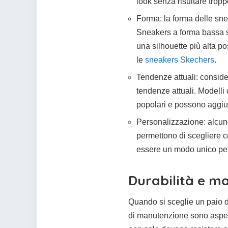
look senza risultare tropp
Forma: la forma delle snea
Sneakers a forma bassa s
una silhouette più alta 
le
sneakers Skechers
.
Tendenze attuali: consider
tendenze attuali. Modell
popolari e possono aggiu
Personalizzazione: alcune
permettono di scegliere c
essere un modo unico per e
Durabilità e m
Quando si sceglie un paio di
di manutenzione sono aspet