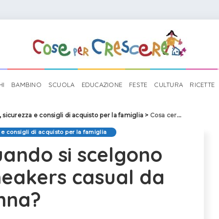
HI
BAMBINO
SCUOLA
EDUCAZIONE
FESTE
CULTURA
RICETTE
 sicurezza e consigli di acquisto per la famiglia
>
Cosa cercare quando si scelgono delle comode sneakers casual da donna?
e consigli di acquisto per la famiglia
uando si scelgono
neakers casual da
nna?