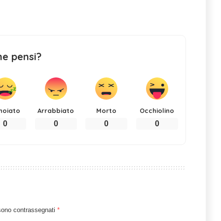
ne pensi?
noiato
Arrabbiato
Morto
Occhiolino
0
0
0
0
 sono contrassegnati
*