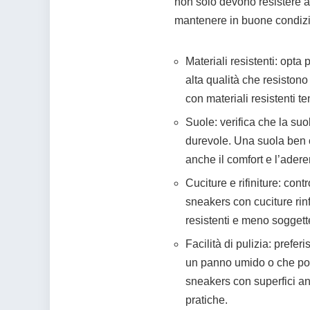
non solo devono resistere a
mantenere in buone condizio
Materiali resistenti: opta 
alta qualità che resistono
con materiali resistenti t
Suole: verifica che la su
durevole. Una suola ben c
anche il comfort e l’adere
Cuciture e rifiniture: contr
sneakers con cuciture rin
resistenti e meno sogget
Facilità di pulizia: prefe
un panno umido o che poss
sneakers con superfici an
pratiche.