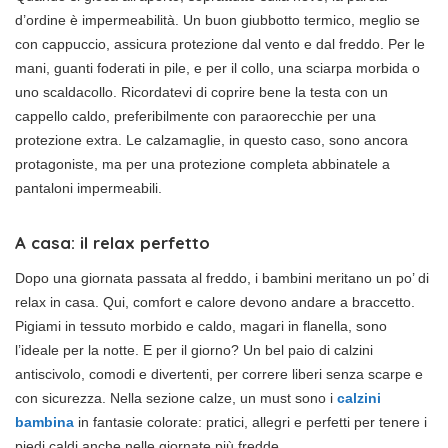
d’ordine è impermeabilità. Un buon giubbotto termico, meglio se
con cappuccio, assicura protezione dal vento e dal freddo. Per le
mani, guanti foderati in pile, e per il collo, una sciarpa morbida o
uno scaldacollo. Ricordatevi di coprire bene la testa con un
cappello caldo, preferibilmente con paraorecchie per una
protezione extra. Le calzamaglie, in questo caso, sono ancora
protagoniste, ma per una protezione completa abbinatele a
pantaloni impermeabili.
A casa: il relax perfetto
Dopo una giornata passata al freddo, i bambini meritano un po’ di
relax in casa. Qui, comfort e calore devono andare a braccetto.
Pigiami in tessuto morbido e caldo, magari in flanella, sono
l’ideale per la notte. E per il giorno? Un bel paio di calzini
antiscivolo, comodi e divertenti, per correre liberi senza scarpe e
con sicurezza. Nella sezione calze, un must sono i
calzini
bambina
in fantasie colorate: pratici, allegri e perfetti per tenere i
piedi caldi anche nelle giornate più fredde.