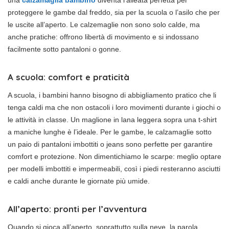
una
calzamaglia bambino
diventa l’alleata perfetta per
proteggere le gambe dal freddo, sia per la scuola o l’asilo che per
le uscite all’aperto. Le calzemaglie non sono solo calde, ma
anche pratiche: offrono libertà di movimento e si indossano
facilmente sotto pantaloni o gonne.
A scuola: comfort e praticità
A scuola, i bambini hanno bisogno di abbigliamento pratico che li
tenga caldi ma che non ostacoli i loro movimenti durante i giochi o
le attività in classe. Un maglione in lana leggera sopra una t-shirt
a maniche lunghe è l’ideale. Per le gambe, le calzamaglie sotto
un paio di pantaloni imbottiti o jeans sono perfette per garantire
comfort e protezione. Non dimentichiamo le scarpe: meglio optare
per modelli imbottiti e impermeabili, così i piedi resteranno asciutti
e caldi anche durante le giornate più umide.
All’aperto: pronti per l’avventura
Quando si gioca all’aperto, soprattutto sulla neve, la parola