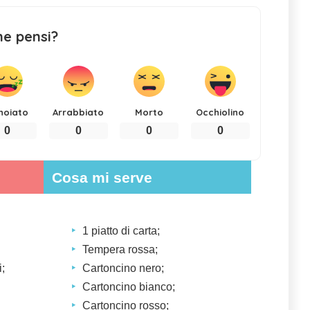
ne pensi?
noiato
Arrabbiato
Morto
Occhiolino
0
0
0
0
Cosa mi serve
1 piatto di carta;
Tempera rossa;
i;
Cartoncino nero;
Cartoncino bianco;
Cartoncino rosso;