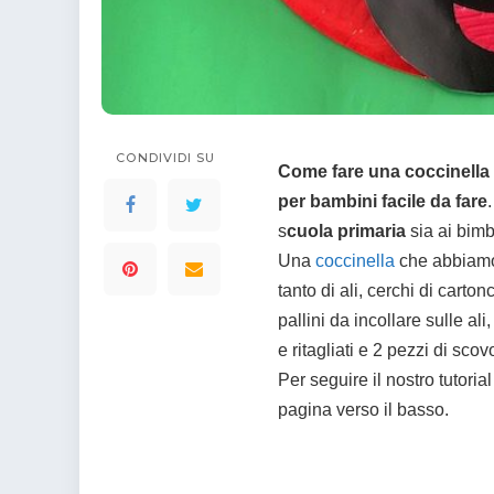
colorare
Indovinelli per bambini
Supereroi da colorare
DIsegni di Avengers da
colorare
Disegni per il catechismo
CONDIVIDI SU
Disegni Kawaii da
Come fare una coccinella 
colorare
per bambini facile da fare
s
cuola primaria
sia ai bimb
Una
coccinella
che abbiamo 
tanto di ali, cerchi di carton
pallini da incollare sulle al
e ritagliati e 2 pezzi di sco
Per seguire il nostro tutoria
pagina verso il basso.