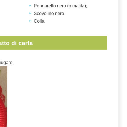
Pennarello nero (o matita);
Scovolino nero
Colla.
tto di carta
ciugare;