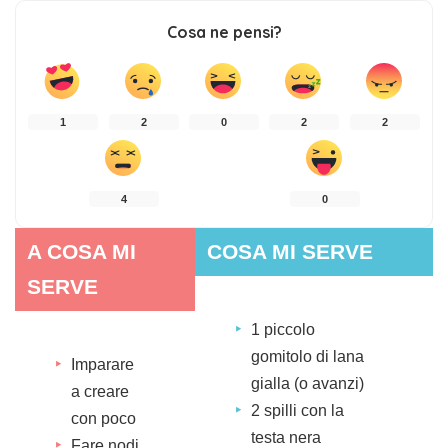
Cosa ne pensi?
1
2
0
2
2
4
0
A COSA MI
COSA MI SERVE
SERVE
1 piccolo
gomitolo di lana
Imparare
gialla (o avanzi)
a creare
2 spilli con la
con poco
testa nera
Fare nodi