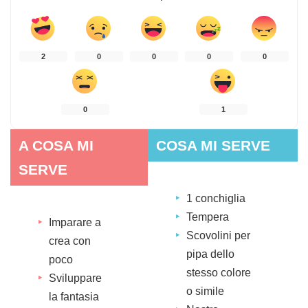
2
0
0
0
0
0
1
A COSA MI
COSA MI SERVE
SERVE
1 conchiglia
Tempera
Imparare a
Scovolini per
crea con
pipa dello
poco
stesso colore
Sviluppare
o simile
la fantasia