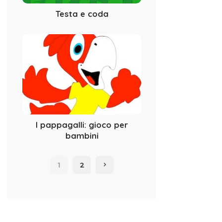
Testa e coda
I pappagalli: gioco per
bambini
1
2