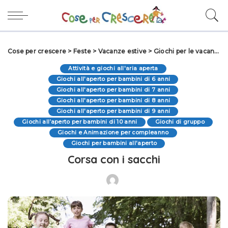
Cose per crescere
>
Feste
>
Vacanze estive
>
Giochi per le vacanze
Attività e giochi all'aria aperta
Giochi all'aperto per bambini di 6 anni
Giochi all'aperto per bambini di 7 anni
Giochi all'aperto per bambini di 8 anni
Giochi all'aperto per bambini di 9 anni
Giochi all’aperto per bambini di 10 anni
Giochi di gruppo
Giochi e Animazione per compleanno
Giochi per bambini all'aperto
Corsa con i sacchi