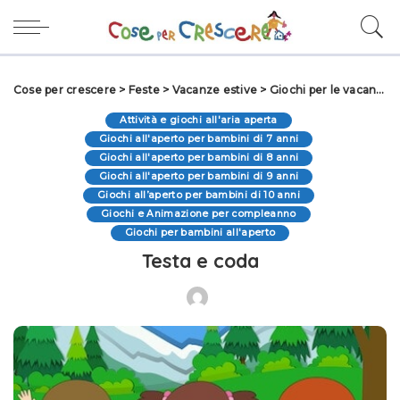
Cose per crescere
>
Feste
>
Vacanze estive
>
Giochi per le vacanze
Attività e giochi all'aria aperta
Giochi all'aperto per bambini di 7 anni
Giochi all'aperto per bambini di 8 anni
Giochi all'aperto per bambini di 9 anni
Giochi all’aperto per bambini di 10 anni
Giochi e Animazione per compleanno
Giochi per bambini all'aperto
Testa e coda