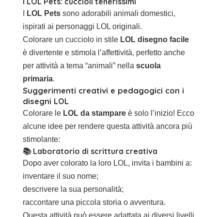
I LOL Pets: cuccioli tenerissimi
I
LOL Pets
sono adorabili animali domestici,
ispirati ai personaggi LOL originali.
Colorare un cucciolo in stile
LOL disegno facile
è divertente e stimola l’affettività, perfetto anche
per attività a tema “animali” nella
scuola
primaria
.
Suggerimenti creativi e pedagogici con i
disegni LOL
Colorare le
LOL da stampare
è solo l’inizio! Ecco
alcune idee per rendere questa attività ancora più
stimolante:
📚 Laboratorio di scrittura creativa
Dopo aver colorato la loro LOL, invita i bambini a:
inventare il suo nome;
descrivere la sua personalità;
raccontare una piccola storia o avventura.
Questa attività può essere adattata ai diversi livelli