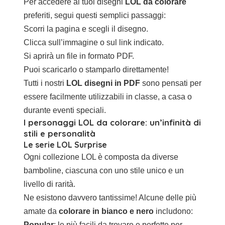
Per accedere ai tuoi disegni
LOL da colorare
preferiti, segui questi semplici passaggi:
Scorri la pagina e scegli il disegno.
Clicca sull’immagine o sul link indicato.
Si aprirà un file in formato PDF.
Puoi scaricarlo o stamparlo direttamente!
Tutti i nostri
LOL disegni in PDF
sono pensati per
essere facilmente utilizzabili in classe, a casa o
durante eventi speciali.
I personaggi LOL da colorare: un’infinità di
stili e personalità
Le serie LOL Surprise
Ogni collezione LOL è composta da diverse
bamboline, ciascuna con uno stile unico e un
livello di rarità.
Ne esistono davvero tantissime! Alcune delle più
amate da
colorare in bianco e nero
includono:
Popular
: le più facili da trovare e perfette per