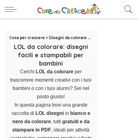
Cose per crescere
>
Disegni da colorare per bambini
>
Lol da color
LOL da colorare: disegni
facili e stampabili per
bambini
Cerchi
LOL da colorare
per
trascorrere momenti creativi con i tuoi
bambini o con i tuoi alunni? Sei nel
posto giusto!
In questa pagina trovi una grande
raccolta di
LOL disegni
in
bianco e
nero da colorare
, tutti
gratuiti e da
stampare in PDF
, ideali per attività