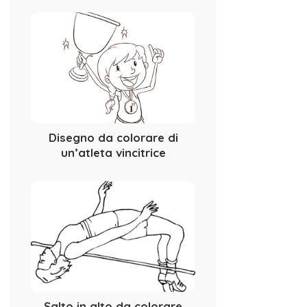
Disegno da colorare di
un’atleta vincitrice
Salto in alto da colorare