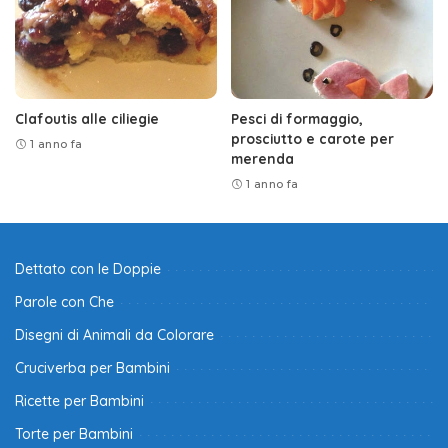
Clafoutis alle ciliegie
Pesci di formaggio,
prosciutto e carote per
1 anno fa
merenda
1 anno fa
Dettato con le Doppie
Parole con Che
Disegni di Animali da Colorare
Cruciverba per Bambini
Ricette per Bambini
Torte per Bambini