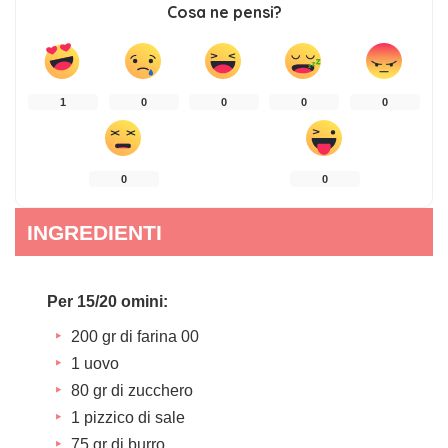
Cosa ne pensi?
1
0
0
0
0
0
0
INGREDIENTI
Per 15/20 omini:
200 gr di farina 00
1 uovo
80 gr di zucchero
1 pizzico di sale
75 gr di burro