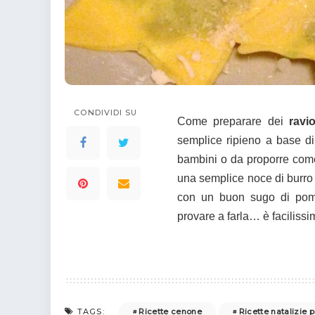
colorare
Indovinelli per bambini
Supereroi da colorare
DIsegni di Avengers da
colorare
Disegni per il catechismo
Disegni Kawaii da
CONDIVIDI SU
colorare
Come preparare dei
ravi
semplice ripieno a base di r
bambini o da proporre co
una semplice noce di burro
con un buon sugo di pomo
provare a farla… è facilissi
Ricette cenone
Ricette natalizie 
TAGS: