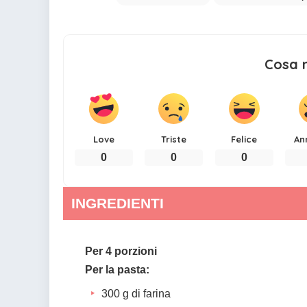
Cosa 
Love
Triste
Felice
An
0
0
0
INGREDIENTI
Per 4 porzioni
Per la pasta:
300 g di farina