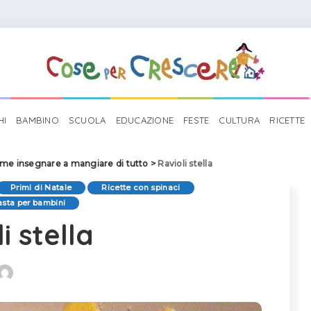
HI
BAMBINO
SCUOLA
EDUCAZIONE
FESTE
CULTURA
RICETTE
me insegnare a mangiare di tutto
>
Ravioli stella
Primi di Natale
Ricette con spinaci
asta per bambini
i stella