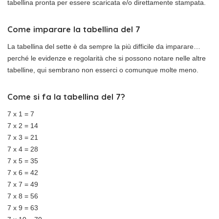
tabellina pronta per essere scaricata e/o direttamente stampata.
Come imparare la tabellina del 7
La tabellina del sette è da sempre la più difficile da imparare…
perché le evidenze e regolarità che si possono notare nelle altre
tabelline, qui sembrano non esserci o comunque molte meno.
Come si fa la tabellina del 7?
7 x 1 = 7
7 x 2 = 14
7 x 3 = 21
7 x 4 = 28
7 x 5 = 35
7 x 6 = 42
7 x 7 = 49
7 x 8 = 56
7 x 9 = 63