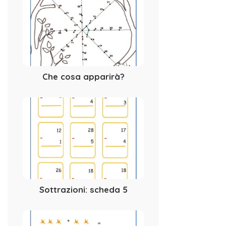
Che cosa apparirà?
Sottrazioni: scheda 5