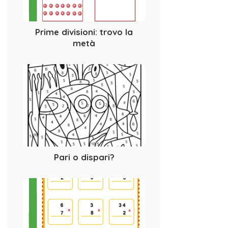
Prime divisioni: trovo la
metà
Pari o dispari?