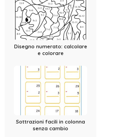
Disegno numerato: calcolare
e colorare
Sottrazioni facili in colonna
senza cambio