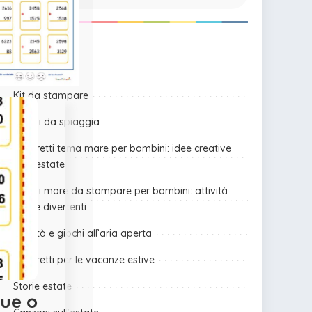
Top 10
Kit da stampare
Giochi da spiaggia
Lavoretti tema mare per bambini: idee creative
per l’estate
Giochi mare da stampare per bambini: attività
estive divertenti
Attività e giochi all’aria aperta
Lavoretti per le vacanze estive
Storie estate
due o