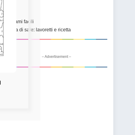
Link
Origami facili
Pasta di sale: lavoretti e ricetta
– Advertisement –
a