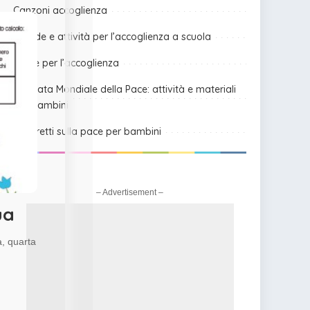
Canzoni accoglienza
Schede e attività per l’accoglienza a scuola
Storie per l’accoglienza
Giornata Mondiale della Pace: attività e materiali
per bambini
Lavoretti sulla pace per bambini
– Advertisement –
ua
a, quarta