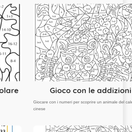
olare
Gioco con le addizioni
Giocare con i numeri per scoprire un animale del cal
cinese