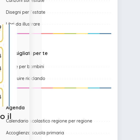
Canzoni sull’estate
Disegni per l’estate
Libri da illustrare
Consigliati per te
Storie per bambini
Costruire riciclando
Agenda
o il
Calendario scolastico regione per regione
Accoglienza scuola primaria