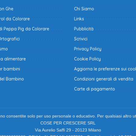
con Ghe
Chi Siamo
ol da Colorare
Links
di Peppa Pig da Colorare
Pubblicità
Ortografici
Scrivici
ismo
Privacy Policy
na alimentare
Cookie Policy
er bambini
Aggiorna le preferenze sui coo
del Bambino
Condizioni generali di vendita
Carte di pagamento
o consentite solo per uso personale o educativo. Per qualsiasi altro uti
COSE PER CRESCERE SRL
Via Aurelio Saffi 29 - 20123 Milano