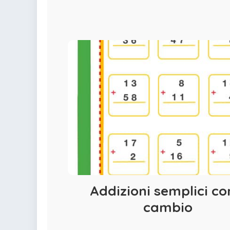
colorare
Indovinelli per bambini
Supereroi da colorare
DIsegni di Avengers da
colorare
Disegni per il catechismo
Disegni Kawaii da
colorare
Addizioni semplici con
cambio