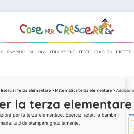
HI
BAMBINO
SCUOLA
EDUCAZIONE
FESTE
CULTURA
RICETTE
>
Esercizi Terza elementare
>
Matematica terza elementare
>
Addizion
per la terza elementare
izioni
per la terza elementare. Esercizi adatti a bambini
maria, tutti da stampare gratuitamente.