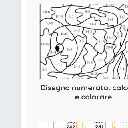
Disegno numerato: calc
e colorare