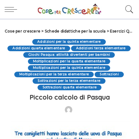
Cose per crescere
>
Schede didattiche per la scuola
>
Esercizi Quinta elementare
Addizioni per la quinta elementare
Addizioni quarta elementare
Addizioni terza elementare
Giochi Pasqua: attività divertenti per bambini
Moltiplicazioni per la quarta elementare
Moltiplicazioni per la quinta elementare
Moltiplicazioni per la terza elementare
Sottrazioni
Sottrazioni per la terza elementare
Sottrazioni quarta elementare
Piccolo calcolo di Pasqua