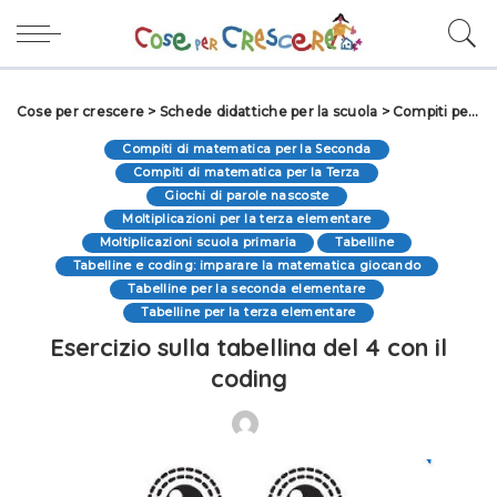
Cose per crescere
>
Schede didattiche per la scuola
>
Compiti per le vacanze
Compiti di matematica per la Seconda
Compiti di matematica per la Terza
Giochi di parole nascoste
Moltiplicazioni per la terza elementare
Moltiplicazioni scuola primaria
Tabelline
Tabelline e coding: imparare la matematica giocando
Tabelline per la seconda elementare
Tabelline per la terza elementare
Esercizio sulla tabellina del 4 con il
coding