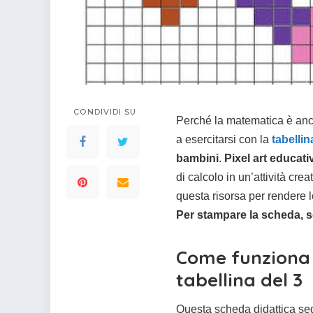
colorare
Indovinelli per bambini
Supereroi da colorare
DIsegni di Avengers da
colorare
Disegni per il catechismo
Disegni Kawaii da
CONDIVIDI SU
colorare
Perché la matematica è anch
a esercitarsi con la
tabellin
bambini
.
Pixel art educati
di calcolo in un’attività cr
questa risorsa per rendere lo
Per stampare la scheda, sc
Come funziona i
tabellina del 3
Questa scheda didattica seg