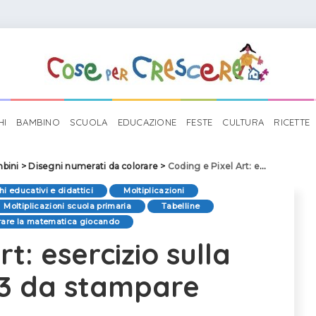
HI
BAMBINO
SCUOLA
EDUCAZIONE
FESTE
CULTURA
RICETTE
mbini
>
Disegni numerati da colorare
>
Coding e Pixel Art: esercizio sulla tabellina del 3 da stampare
hi educativi e didattici
Moltiplicazioni
Moltiplicazioni scuola primaria
Tabelline
arare la matematica giocando
rt: esercizio sulla
l 3 da stampare