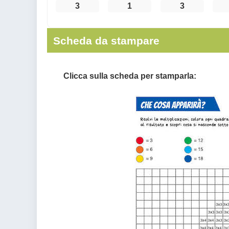
3
1
3
Scheda da stampare
Clicca sulla scheda per stamparla: