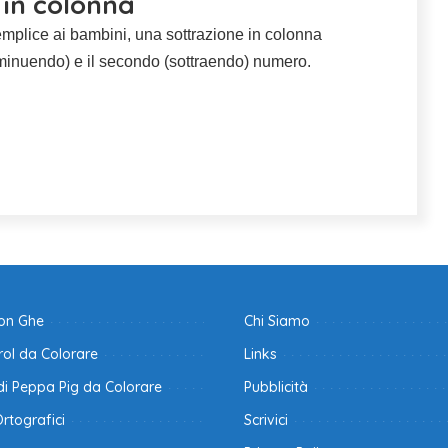
 in colonna
lice ai bambini, una sottrazione in colonna
 (minuendo) e il secondo (sottraendo) numero.
con Ghe
Chi Siamo
ol da Colorare
Links
di Peppa Pig da Colorare
Pubblicità
Ortografici
Scrivici