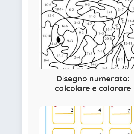
colorare
Indovinelli per bambini
Supereroi da colorare
DIsegni di Avengers da
colorare
Disegni per il catechismo
Disegni Kawaii da
colorare
Disegno numerato:
calcolare e colorare