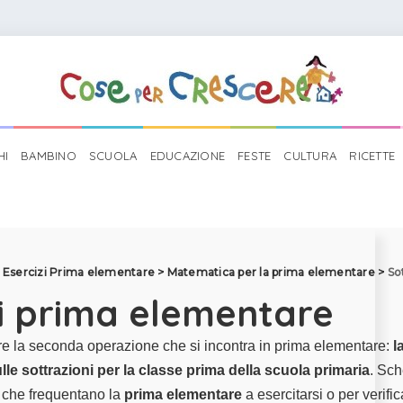
HI
BAMBINO
SCUOLA
EDUCAZIONE
FESTE
CULTURA
RICETTE
>
Esercizi Prima elementare
>
Matematica per la prima elementare
>
So
i prima elementare
tare la seconda operazione che si incontra in prima elementare:
l
ulle
sottrazioni
per la classe prima della scuola primaria
. Sc
i che frequentano la
prima elementare
a esercitarsi o per verific