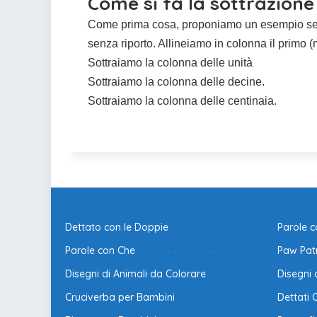
Come si fa la sottrazione
Come prima cosa, proponiamo un esempio semp
senza riporto. Allineiamo in colonna il primo
Sottraiamo la colonna delle unità
Sottraiamo la colonna delle decine.
Sottraiamo la colonna delle centinaia.
Dettato con le Doppie
Parole 
Parole con Che
Paw Patr
Disegni di Animali da Colorare
Disegni 
Cruciverba per Bambini
Dettati 