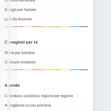
Canzoni sull’estate
Disegni per l’estate
Libri da illustrare
Consigliati per te
Storie per bambini
Costruire riciclando
Agenda
Calendario scolastico regione per regione
Accoglienza scuola primaria