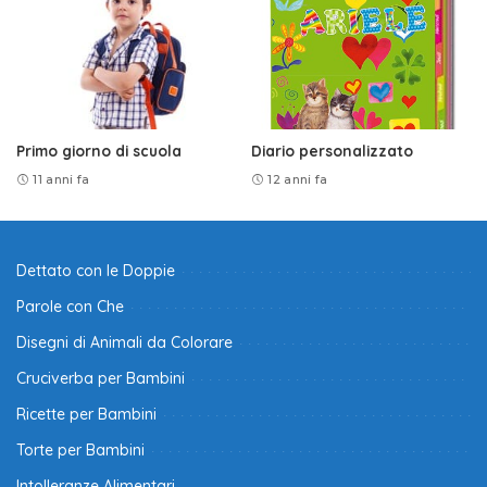
Primo giorno di scuola
Diario personalizzato
11 anni fa
12 anni fa
Dettato con le Doppie
Parole con Che
Disegni di Animali da Colorare
Cruciverba per Bambini
Ricette per Bambini
Torte per Bambini
Intolleranze Alimentari