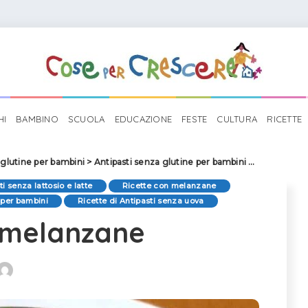
HI
BAMBINO
SCUOLA
EDUCAZIONE
FESTE
CULTURA
RICETTE
 glutine per bambini
>
Antipasti senza glutine per bambini
>
Crema di m
ti senza lattosio e latte
Ricette con melanzane
i per bambini
Ricette di Antipasti senza uova
 melanzane