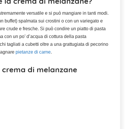
 la crema di melanzane?
remamente versatile e si può mangiare in tanti modi.
 un buffet) spalmata sui crostini o con un variegato e
re crude e fresche. Si può condire un piatto di pasta
a con un po’ d’acqua di cottura della pasta
i tagliati a cubetti oltre a una grattugiata di pecorino
mpagnare
pietanze di carne
.
la crema di melanzane