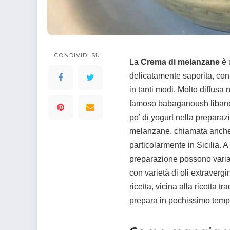
colorare
Indovinelli per bambini
Supereroi da colorare
DIsegni di Avengers da
colorare
CONDIVIDI SU
La
Crema di melanzane
è 
Disegni per il catechismo
delicatamente saporita, con
Disegni Kawaii da
colorare
in tanti modi. Molto diffusa 
famoso babaganoush libane
po’ di yogurt nella preparaz
melanzane, chiamata anche c
particolarmente in Sicilia. A
preparazione possono variar
con varietà di oli extraverg
ricetta, vicina alla ricetta t
prepara in pochissimo temp