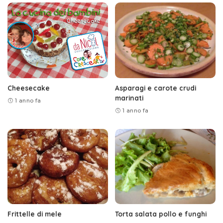
Cheesecake
Asparagi e carote crudi
marinati
1 anno fa
1 anno fa
Frittelle di mele
Torta salata pollo e funghi