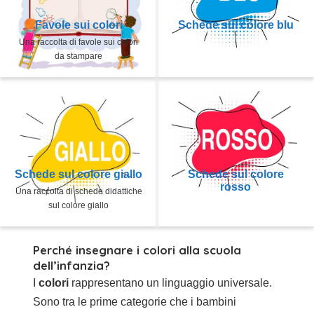
Favole sui colori
Schede sul colore blu
Una raccolta di favole sui colori
da stampare
Schede sul colore giallo
Schede sul colore
rosso
Una raccolta di schede didattiche
sul colore giallo
Perché insegnare i colori alla scuola
dell’infanzia?
I
colori
rappresentano un linguaggio universale.
Sono tra le prime categorie che i bambini