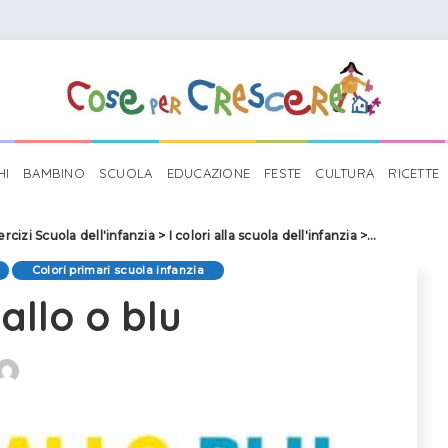
HI
BAMBINO
SCUOLA
EDUCAZIONE
FESTE
CULTURA
RICETTE
ercizi Scuola dell'infanzia
>
I colori alla scuola dell'infanzia
>
Attività colo
Colori primari scuola infanzia
allo o blu