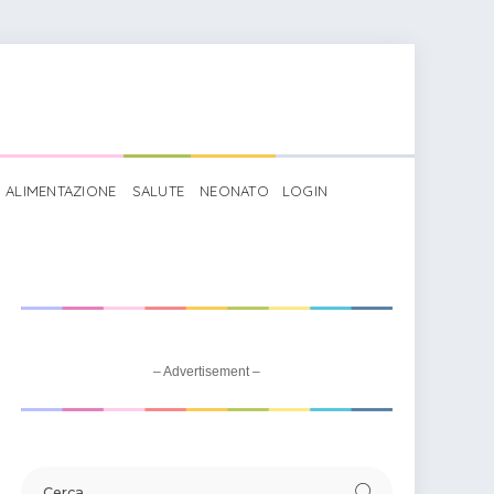
ALIMENTAZIONE
SALUTE
NEONATO
LOGIN
ri scuola infanzia
>
Rosso giallo o blu
– Advertisement –