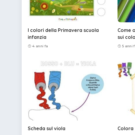
I colori della Primavera scuola
Come o
infanzia
sui col
4 anni fa
5 anni 
Scheda sul viola
Colora 