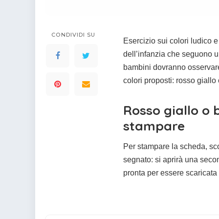
colorare
Indovinelli per bambini
Supereroi da colorare
DIsegni di Avengers da
CONDIVIDI SU
Esercizio sui colori ludico 
colorare
dell’infanzia che seguono un
Disegni per il catechismo
bambini dovranno osservar
Disegni Kawaii da
colori proposti: rosso giallo 
colorare
Rosso giallo o 
stampare
Per stampare la scheda, sco
segnato: si aprirà una secon
pronta per essere scaricata