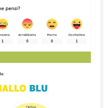
ne pensi?
noiato
Arrabbiato
Morto
Occhiolino
1
0
0
1
da: