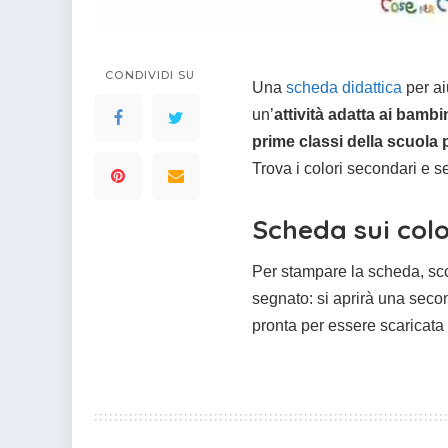
colorare
Indovinelli per bambini
Supereroi da colorare
DIsegni di Avengers da
CONDIVIDI SU
Una
scheda didattica
per ai
colorare
un’
attività adatta ai bambi
Disegni per il catechismo
prime classi della scuola 
Disegni Kawaii da
Trova i colori secondari e se
colorare
Scheda sui col
Per stampare la scheda, sco
segnato: si aprirà una secon
pronta per essere scaricata