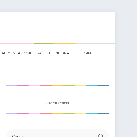
ALIMENTAZIONE
SALUTE
NEONATO
LOGIN
ri scuola infanzia
>
Trova i colori secondari
– Advertisement –