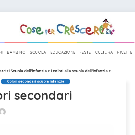
HI
BAMBINO
SCUOLA
EDUCAZIONE
FESTE
CULTURA
RICETTE
ercizi Scuola dell'infanzia
>
I colori alla scuola dell'infanzia
>
Attività colo
Colori secondari scuola infanzia
ori secondari