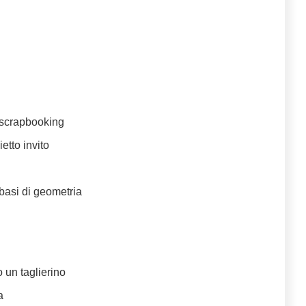
o scrapbooking
etto invito
 basi di geometria
o un taglierino
a