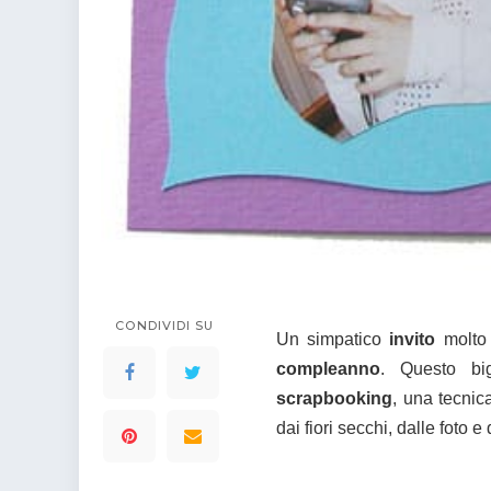
colorare
Indovinelli per bambini
Supereroi da colorare
DIsegni di Avengers da
colorare
Disegni per il catechismo
Disegni Kawaii da
colorare
CONDIVIDI SU
Un simpatico
invito
molto
compleanno
. Questo big
scrapbooking
, una tecnic
dai fiori secchi, dalle foto e