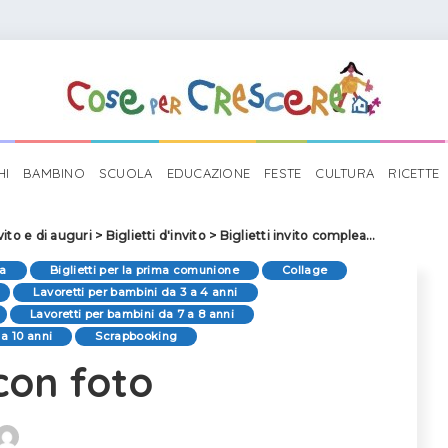
HI
BAMBINO
SCUOLA
EDUCAZIONE
FESTE
CULTURA
RICETTE
nvito e di auguri
>
Biglietti d'invito
>
Biglietti invito compleanno
>
Invito 
ta
Biglietti per la prima comunione
Collage
Lavoretti per bambini da 3 a 4 anni
Lavoretti per bambini da 7 a 8 anni
 a 10 anni
Scrapbooking
 con foto