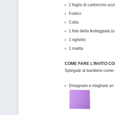
1 foglio di cartoncino azz
Forbici
Colla
1 foto della festeggiata (
1 righello
1 matita
COME FARE L’INVITO C
Spiegate al bambino come (o
Disegnare e ritagliare un