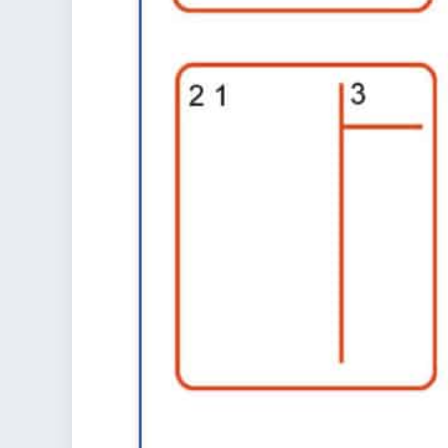
colorare
Indovinelli per bambini
Supereroi da colorare
DIsegni di Avengers da
colorare
Disegni per il catechismo
Disegni Kawaii da
colorare