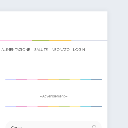
ALIMENTAZIONE
SALUTE
NEONATO
LOGIN
 matematica per la Terza
>
Divisioni a una cifra
– Advertisement –