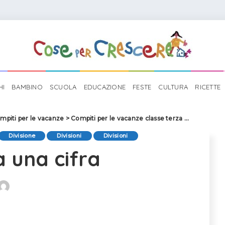
HI
BAMBINO
SCUOLA
EDUCAZIONE
FESTE
CULTURA
RICETTE
mpiti per le vacanze
>
Compiti per le vacanze classe terza
>
Compiti di
Divisione
Divisioni
Divisioni
 a una cifra