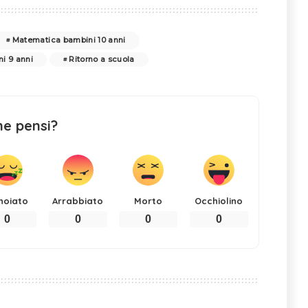
Matematica bambini 10 anni
i 9 anni
Ritorno a scuola
ne pensi?
noiato
Arrabbiato
Morto
Occhiolino
0
0
0
0