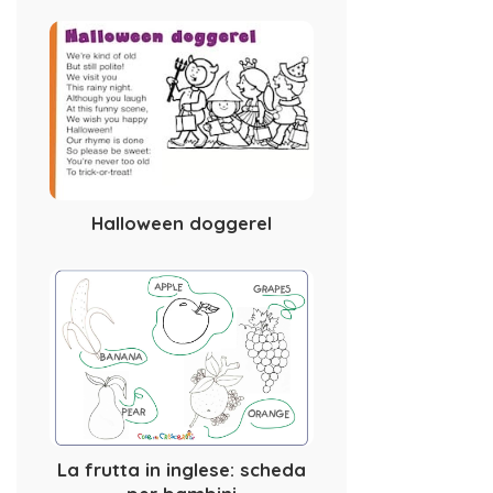
Halloween doggerel
La frutta in inglese: scheda