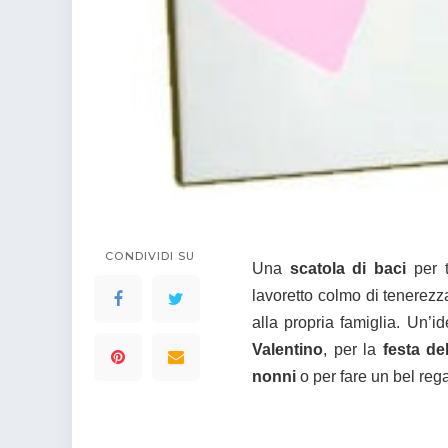
CONDIVIDI SU
Una
scatola di baci
per t
lavoretto colmo di tenerezza 
alla propria famiglia. Un’i
Valentino
, per la
festa de
nonni
o per fare un bel reg