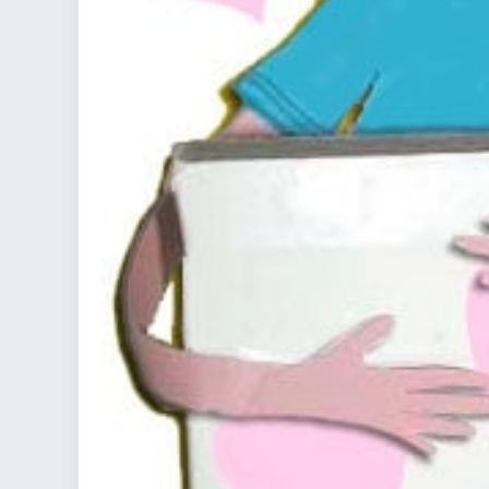
colorare
Indovinelli per bambini
Supereroi da colorare
DIsegni di Avengers da
colorare
Disegni per il catechismo
Disegni Kawaii da
colorare