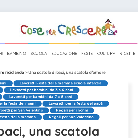
HI
BAMBINO
SCUOLA
EDUCAZIONE
FESTE
CULTURA
RICETTE
re riciclando
>
Una scatola di baci, una scatola d’amore
bini
Lavoretti Festa della mamma scuola infanzia
Lavoretti per bambini da 3 a 4 anni
Lavoretti per bambini da 7 a 8 anni
er la festa dei nonni
Lavoretti per la festa del papà
oretti per San Valentino
Regali per i nonni
a festa della mamma
Regali per San Valentino
baci, una scatola