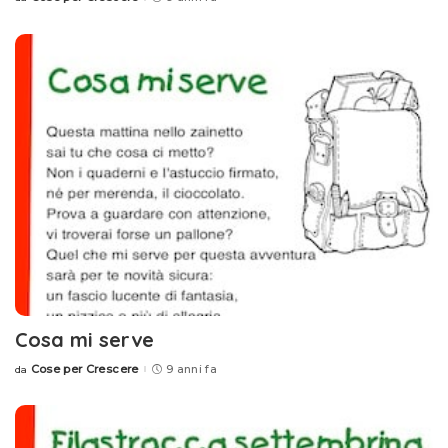
Posted
by
Cosa mi serve
Cose per Crescere
9 anni fa
da
Posted
by