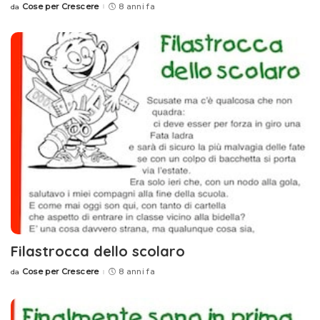
Cose per Crescere
8 anni fa
da
Posted
by
Filastrocca dello scolaro
Cose per Crescere
8 anni fa
da
Posted
by