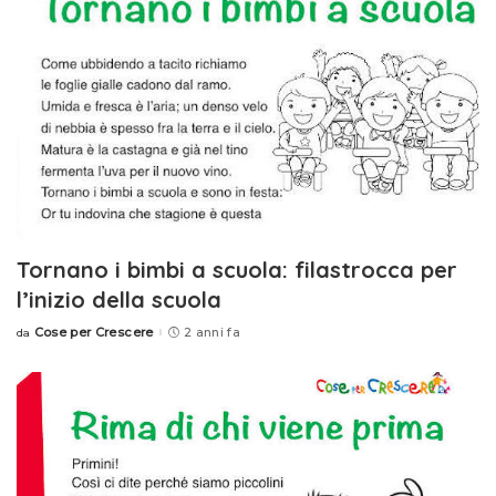
Tornano i bimbi a scuola: filastrocca per
l’inizio della scuola
Cose per Crescere
2 anni fa
da
Posted
by