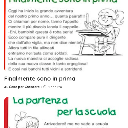
Finalmente sono in prima
Cose per Crescere
8 anni fa
da
Posted
by