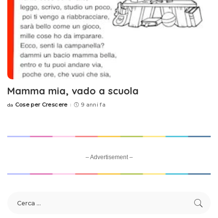
Mamma mia, vado a scuola
Cose per Crescere
9 anni fa
da
Posted
by
– Advertisement –