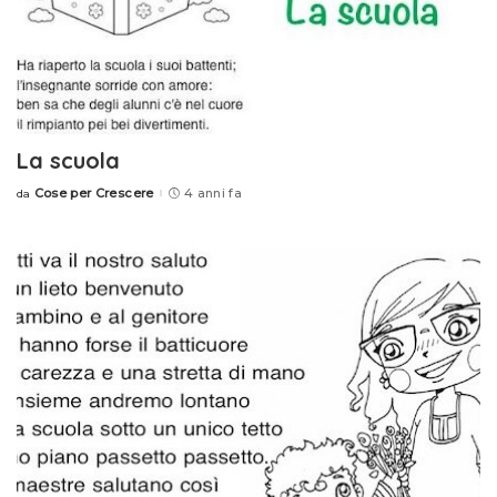
La scuola
Cose per Crescere
4 anni fa
da
Posted
by