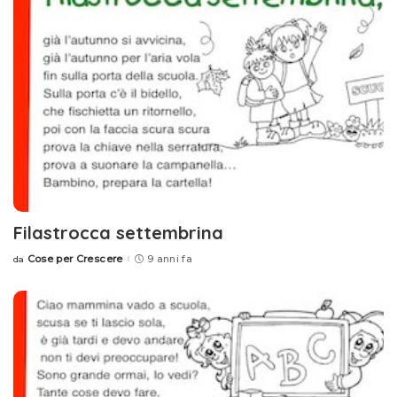
Filastrocca settembrina
Cose per Crescere
9 anni fa
da
Posted
by