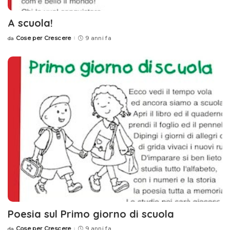
A scuola!
Cose per Crescere
9 anni fa
da
Posted
by
Poesia sul Primo giorno di scuola
Cose per Crescere
9 anni fa
da