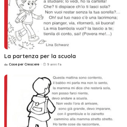
La partenza per la scuola
Cose per Crescere
9 anni fa
da
Posted
by