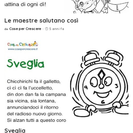
Le maestre salutano così
Cose per Crescere
5 anni fa
da
Posted
by
Sveglia