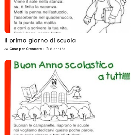
Il primo giorno di scuola
Cose per Crescere
8 anni fa
da
Posted
by