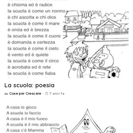
La scuola: poesia
Cose per Crescere
7 anni fa
da
Posted
by