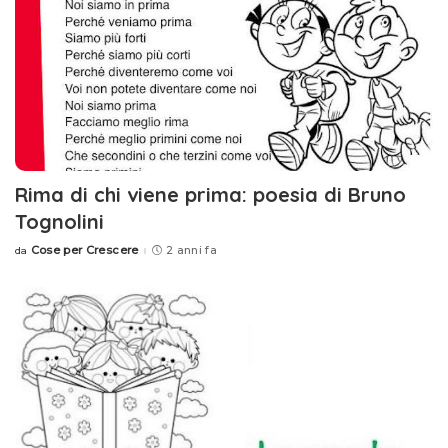
Rima di chi viene prima: poesia di Bruno
Tognolini
Cose per Crescere
2 anni fa
da
Posted
by