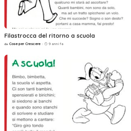
Filastrocca del ritorno a scuola
Cose per Crescere
9 anni fa
da
Posted
by