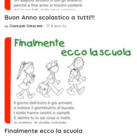
Buon Anno scolastico a tutti!!!
Cose per Crescere
8 anni fa
da
Posted
by
Finalmente ecco la scuola