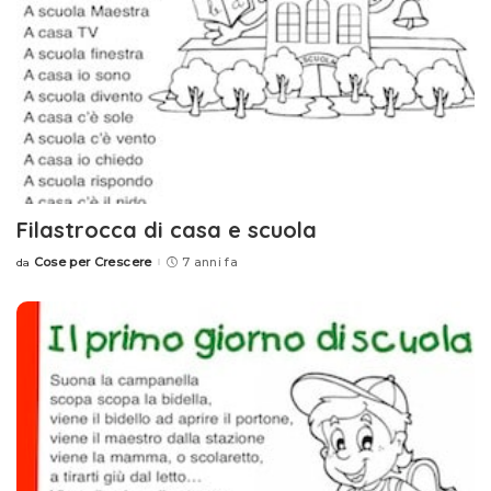
Filastrocca di casa e scuola
Cose per Crescere
7 anni fa
da
Posted
by