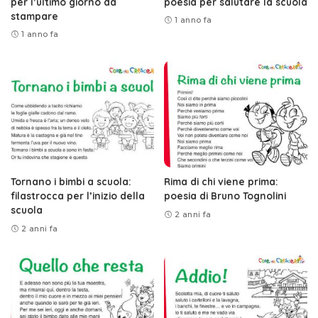
per l’ultimo giorno da
poesia per salutare la scuola
stampare
1 anno fa
1 anno fa
Tornano i bimbi a scuola:
Rima di chi viene prima:
filastrocca per l’inizio della
poesia di Bruno Tognolini
scuola
2 anni fa
2 anni fa