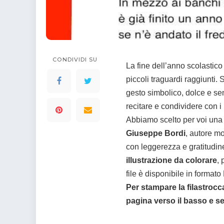
colorare
Indovinelli per bambini
Supereroi da colorare
DIsegni di Avengers da
colorare
CONDIVIDI SU
Disegni per il catechismo
La fine dell’anno scolastico
Disegni Kawaii da
piccoli traguardi raggiunti.
colorare
gesto simbolico, dolce e s
recitare e condividere con i
Abbiamo scelto per voi un
Giuseppe Bordi
, autore m
con leggerezza e gratitudi
illustrazione da colorare
, 
file è disponibile in format
Per stampare la filastrocc
pagina verso il basso e seg