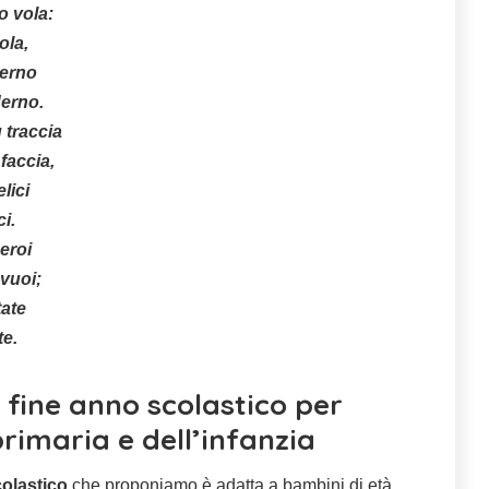
o vola:
ola,
verno
derno.
ù traccia
faccia,
elici
i.
 eroi
 vuoi;
tate
te.
 fine anno scolastico per
rimaria e dell’infanzia
colastico
che proponiamo è adatta a bambini di età