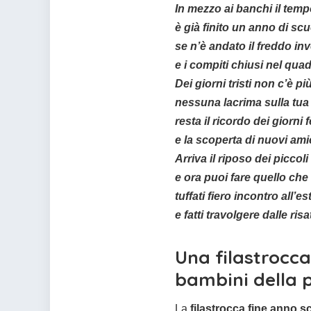
In mezzo ai banchi il temp
è già finito un anno di scu
se n’è andato il freddo in
e i compiti chiusi nel qua
Dei giorni tristi non c’è pi
nessuna lacrima sulla tua 
resta il ricordo dei giorni f
e la scoperta di nuovi amic
Arriva il riposo dei piccoli
e ora puoi fare quello che
tuffati fiero incontro all’es
e fatti travolgere dalle risa
Una filastrocca
bambini della p
La
filastrocca fine anno s