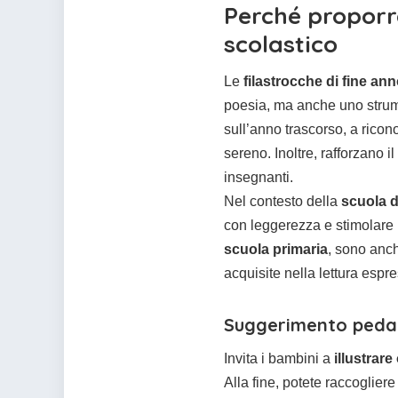
Perché proporre
scolastico
Le
filastrocche di fine an
poesia, ma anche uno strume
sull’anno trascorso, a rico
sereno. Inoltre, rafforzano i
insegnanti.
Nel contesto della
scuola d
con leggerezza e stimolare i
scuola primaria
, sono anc
acquisite nella lettura espr
Suggerimento peda
Invita i bambini a
illustrare
Alla fine, potete raccogliere