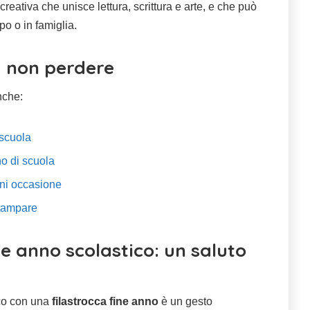
 creativa che unisce lettura, scrittura e arte, e che può
o o in famiglia.
a non perdere
nche:
 scuola
no di scuola
gni occasione
stampare
ne anno scolastico: un saluto
co con una
filastrocca fine anno
è un gesto