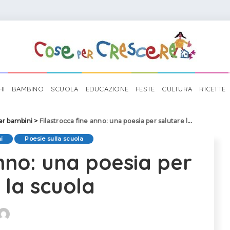
HI
BAMBINO
SCUOLA
EDUCAZIONE
FESTE
CULTURA
RICETTE
er bambini
>
Filastrocca fine anno: una poesia per salutare la scuola
i
Poesie sulla scuola
anno: una poesia per
 la scuola