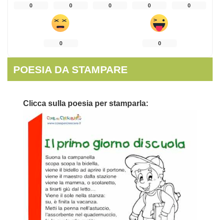
0
0
0
0
0
0
0
POESIA DA STAMPARE
Clicca sulla poesia per stamparla: