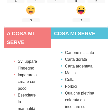
4
1
1
3
2
3
2
A COSA MI
COSA MI SERVE
SERVE
Cartone riciclato
Carta dorata
Sviluppare
Carta argentata
l’ingegno
Matita
Imparare a
Colla
creare con
Forbici
poco
Qualche pietrina
Esercitare
colorata da
la
incollare sul
manualità