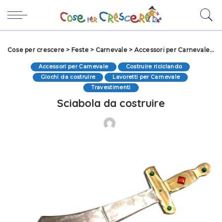
Cose per crescere
>
Feste
>
Carnevale
>
Accessori per Carnevale
>
S
Accessori per Carnevale
Costruire riciclando
Giochi da costruire
Lavoretti per Carnevale
Travestimenti
Sciabola da costruire