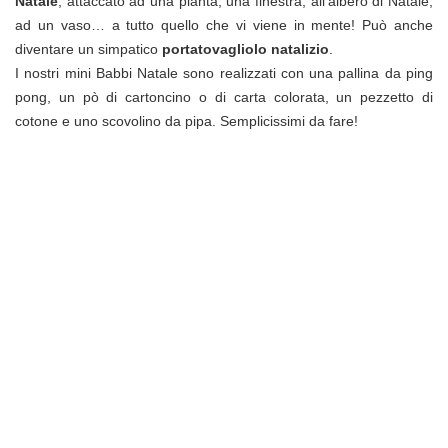
Natale
, attaccato ad una pianta, una finestra, all’albero di Natale,
ad un vaso… a tutto quello che vi viene in mente! Può anche
diventare un simpatico
portatovagliolo natalizio
.
I nostri mini Babbi Natale sono realizzati con una pallina da ping
pong, un pò di cartoncino o di carta colorata, un pezzetto di
cotone e uno scovolino da pipa. Semplicissimi da fare!