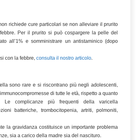
on richiede cure particolari se non alleviare il prurito
 febbre. Per il prurito si può cospargere la pelle del
ato all’1% e somministrare un antistaminico (dopo
i con la febbre,
consulta il nostro articolo
.
lla sono rare e si riscontrano più negli adolescenti,
e immunocompromesse di tutte le età, rispetto a quanto
 Le complicanze più frequenti della varicella
oni batteriche, trombocitopenia, artriti, polmoniti,
nte la gravidanza costituisce un importante problema
nze, sia a carico della madre sia del nascituro.