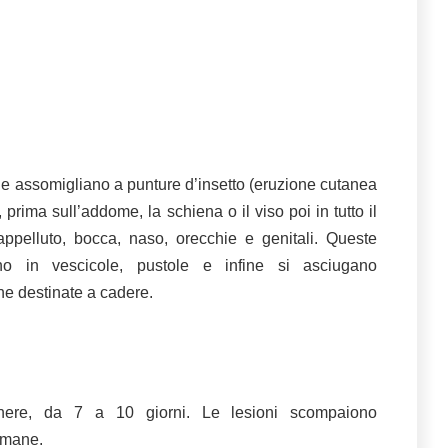
e assomigliano a punture d’insetto (eruzione cutanea
prima sull’addome, la schiena o il viso poi in tutto il
ppelluto, bocca, naso, orecchie e genitali. Queste
no in vescicole, pustole e infine si asciugano
ine destinate a cadere.
enere, da 7 a 10 giorni. Le lesioni scompaiono
imane.