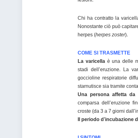
Chi ha contratto la varicell
Nonostante ciò può capitare c
herpes (
herpes zoster
).
COME SI TRASMETTE
La varicella
è una delle mal
stadi dell’eruzione. La va
goccioline respiratorie dif
starnutisce sia tramite conta
Una persona affetta da 
comparsa dell’eruzione fin
croste (da 3 a 7 giorni dall’
Il periodo d’incubazione de
I SINTOMI