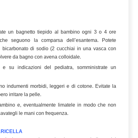
, fate un bagnetto tiepido al bambino ogni 3 o 4 ore
i che seguono la comparsa dell’esantema. Potete
l bicarbonato di sodio (2 cucchiai in una vasca con
olvere da bagno con avena colloidale.
o e su indicazioni del pediatra, somministrate un
o indumenti morbidi, leggeri e di cotone. Evitate la
ro irritare la pelle.
bambino e, eventualmente limatele in modo che non
 lavategli le mani con frequenza.
ARICELLA