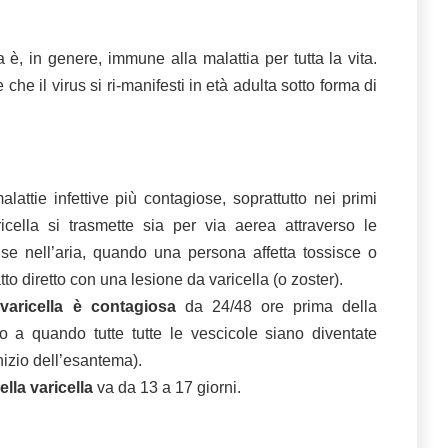
a è, in genere, immune alla malattia per tutta la vita.
he il virus si ri-manifesti in età adulta sotto forma di
attie infettive più contagiose, soprattutto nei primi
ricella si trasmette sia per via aerea attraverso le
fuse nell’aria, quando una persona affetta tossisce o
tto diretto con una lesione da varicella (o zoster).
varicella è contagiosa
da 24/48 ore prima della
o a quando tutte tutte le vescicole siano diventate
inizio dell’esantema).
lla varicella
va da 13 a 17 giorni.