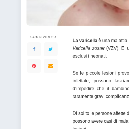
colorare
Indovinelli per bambini
Supereroi da colorare
DIsegni di Avengers da
colorare
Disegni per il catechismo
CONDIVIDI SU
La varicella
è una malattia v
Disegni Kawaii da
Varicella zoster
(VZV). E’ u
colorare
esclusi i neonati.
Se le piccole lesioni provo
infettate, possono lascia
d’impedire che il bambino
raramente gravi complicanz
Di solito le persone affette
possono avere casi di malat
lesioni.