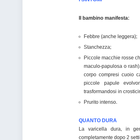
Il bambino manifesta:
Febbre (anche leggera);
Stanchezza;
Piccole macchie rosse ch
maculo-papulosa o rash), 
corpo compresi cuoio ca
piccole papule evolvo
trasformandosi in crostic
Prurito intenso.
QUANTO DURA
La varicella dura, in g
completamente dopo 2 sett